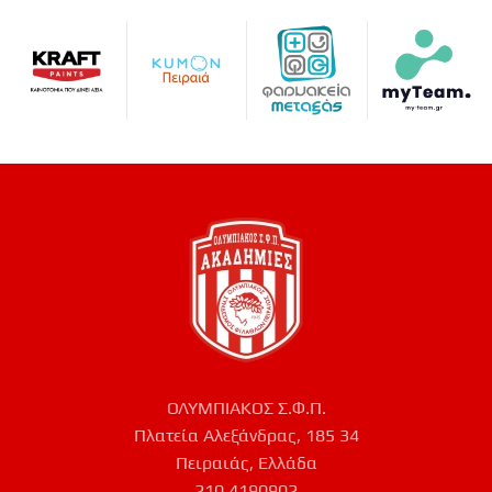
ΟΛΥΜΠΙΑΚΟΣ Σ.Φ.Π.
Πλατεία Αλεξάνδρας, 185 34
Πειραιάς, Ελλάδα
210 4190902