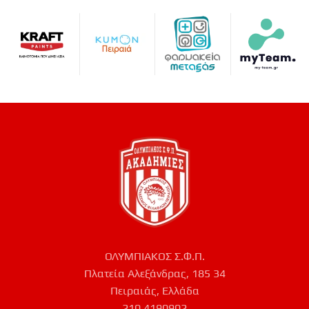
ΟΛΥΜΠΙΑΚΟΣ Σ.Φ.Π.
Πλατεία Αλεξάνδρας, 185 34
Πειραιάς, Ελλάδα
210 4190902