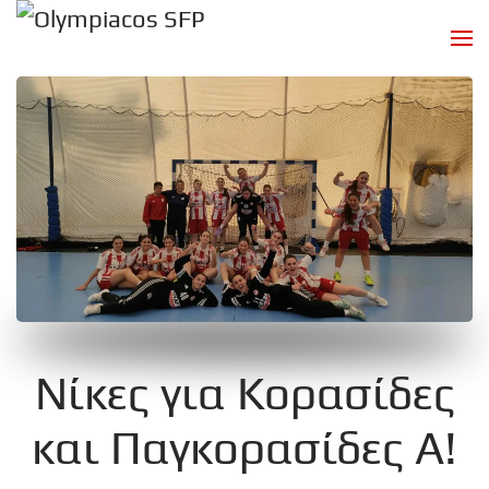
Skip to main content
Νίκες για Κορασίδες
και Παγκορασίδες Α!