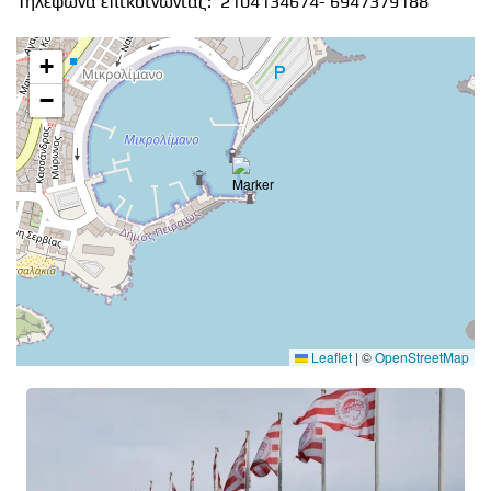
Τηλέφωνα επικοινωνίας:
2104134674-
6947379188
+
−
Leaflet
|
©
OpenStreetMap